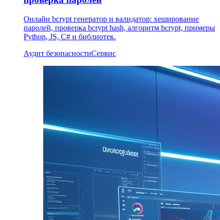
Онлайн bcrypt генератор и валидатор: хеширование
паролей, проверка bcrypt hash, алгоритм bcrypt, примеры
Python, JS, C# и библиотек.
Аудит безопасности
Сервис