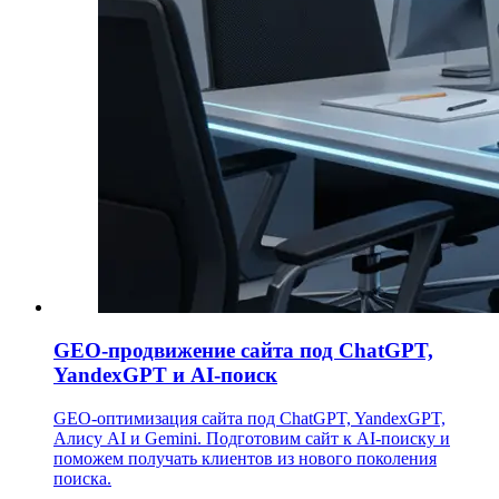
GEO-продвижение сайта под ChatGPT,
YandexGPT и AI-поиск
GEO-оптимизация сайта под ChatGPT, YandexGPT,
Алису AI и Gemini. Подготовим сайт к AI-поиску и
поможем получать клиентов из нового поколения
поиска.