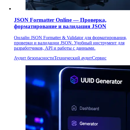
JSON Formatter Online — Проверка,
форматирование и валидация JSON
Онлайн JSON Formatter & Validator для форматирования,
проверки и валидации JSON. Удобный инструмент для
разработчиков, API и работы с данными.
Аудит безопасности
Технический аудит
Сервис