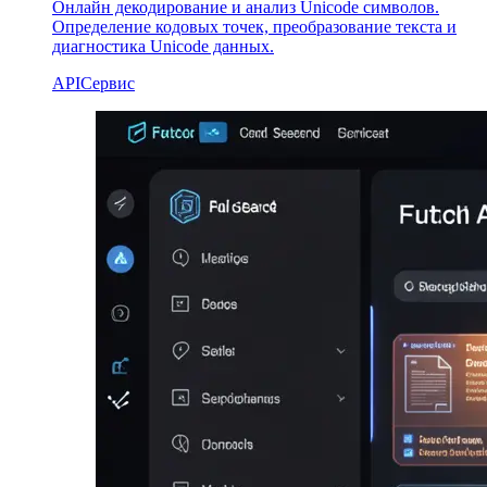
Онлайн декодирование и анализ Unicode символов.
Определение кодовых точек, преобразование текста и
диагностика Unicode данных.
API
Сервис