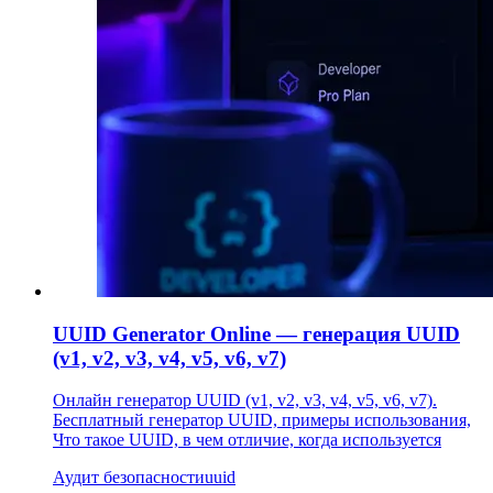
UUID Generator Online — генерация UUID
(v1, v2, v3, v4, v5, v6, v7)
Онлайн генератор UUID (v1, v2, v3, v4, v5, v6, v7).
Бесплатный генератор UUID, примеры использования,
Что такое UUID, в чем отличие, когда используется
Аудит безопасности
uuid