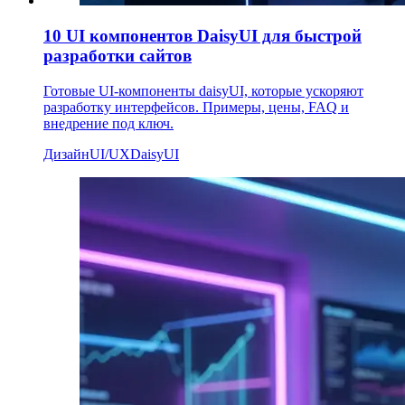
10 UI компонентов DaisyUI для быстрой
разработки сайтов
Готовые UI-компоненты daisyUI, которые ускоряют
разработку интерфейсов. Примеры, цены, FAQ и
внедрение под ключ.
Дизайн
UI/UX
DaisyUI