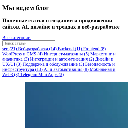
Мы ведем блог
Полезные статьи о создании и продвижении
сайтов, AI, дизайне и трендах в веб-разработке
Все категории
seo (21)
Веб-разработка (14)
Backend (11)
Frontend (8)
WordPress и CMS (4)
Интернет-магазины (5)
Маркетинг и
аналитика (3)
Интеграции и автоматизация (2)
Дизайн и
UX/UI (3)
Поддержка и обслуживание (3)
Безопасность и
инфраструктура (13)
AI и автоматизация (8)
Мобильная и
Web3 (3)
Telegram Mini Apps (3)