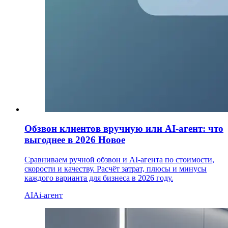
Обзвон клиентов вручную или AI-агент: что
выгоднее в 2026
Новое
Сравниваем ручной обзвон и AI-агента по стоимости,
скорости и качеству. Расчёт затрат, плюсы и минусы
каждого варианта для бизнеса в 2026 году.
AI
Ai-агент