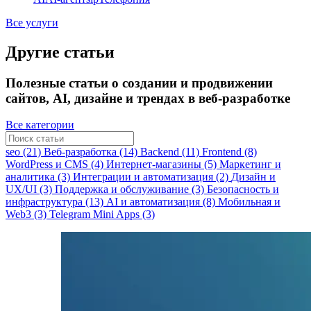
Все услуги
Другие статьи
Полезные статьи о создании и продвижении
сайтов, AI, дизайне и трендах в веб-разработке
Все категории
seo (21)
Веб-разработка (14)
Backend (11)
Frontend (8)
WordPress и CMS (4)
Интернет-магазины (5)
Маркетинг и
аналитика (3)
Интеграции и автоматизация (2)
Дизайн и
UX/UI (3)
Поддержка и обслуживание (3)
Безопасность и
инфраструктура (13)
AI и автоматизация (8)
Мобильная и
Web3 (3)
Telegram Mini Apps (3)