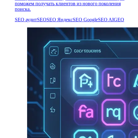
поможем получать клиентов из нового поколения
поиска.
SEO аудит
SEO
SEO Яндекс
SEO Google
SEO AI
GEO