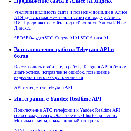
Продвижение сайта в Алисе AI Яндекс
Увеличим видимость сайта и повысим позиции в Алисе
AI Яндекса: поможем попасть сайту в выдачу Алисы
ИИ. Продвижение сайта под нейропоиск Алисы ИИ от
Яндекса
SEO
SEO-аудит
SEO Яндекс
AI
AI SEO
Алиса AI
Восстановление работы Telegram API и
ботов
Восстановить стабильную работу Telegram API и ботов:
диагностика, исправление ошибок, повышение
надежности и отказоустойчивости
API интеграции
Telegram API
Интеграция с Yandex Realtime API
Подключение АТС телефонии к Yandex Realtime API
голосовому агенту. Облачное и self-hosted решение.
Минимальная задержка, полный контроль
AI
AI-агент
sip
Телефония