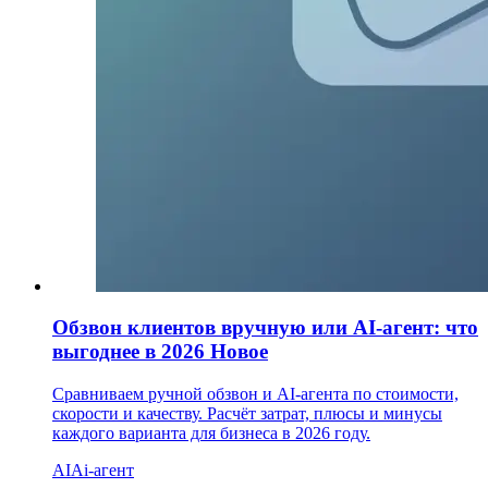
Обзвон клиентов вручную или AI-агент: что
выгоднее в 2026
Новое
Сравниваем ручной обзвон и AI-агента по стоимости,
скорости и качеству. Расчёт затрат, плюсы и минусы
каждого варианта для бизнеса в 2026 году.
AI
Ai-агент