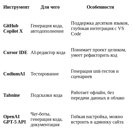
Инструмент
Для чего
Особенности
Поддержка десятков языков,
GitHub
Генерация кода,
глубокая интеграция с VS
Copilot X
автодополнение
Code
Понимает проект целиком,
Cursor IDE
AI-редактор кода
умеет рефакторить код
Генерация unit-тестов и
CodiumAI
Тестирование
сценариев
Работает офлайн, без
Tabnine
Подсказки кода
передачи данных в облако
Чат-боты,
OpenAI
Гибкая настройка, можно
генерация кода,
GPT-5 API
встроить в админку сайта
документация