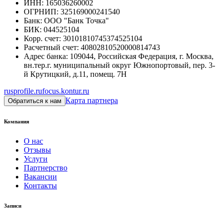
ИНН
:
165036260002
ОГРНИП
:
325169000241540
Банк
:
ООО "Банк Точка"
БИК
:
044525104
Корр. счет
:
30101810745374525104
Расчетный счет
:
40802810520000814743
Адрес банка
:
109044, Российская Федерация, г. Москва,
вн.тер.г. муниципальный округ Южнопортовый, пер. 3-
й Крутицкий, д.11, помещ. 7Н
rusprofile.ru
focus.kontur.ru
Карта партнера
Обратиться к нам
Компания
О нас
Отзывы
Услуги
Партнерство
Вакансии
Контакты
Записи