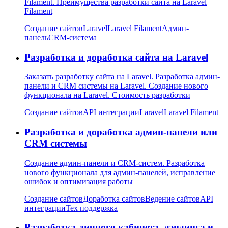
Filament. Преимущества разработки сайта на Laravel
Filament
Создание сайтов
Laravel
Laravel Filament
Админ-
панель
CRM-система
Разработка и доработка сайта на Laravel
Заказать разработку сайта на Laravel. Разработка админ-
панели и CRM системы на Laravel. Создание нового
функционала на Laravel. Стоимость разработки
Создание сайтов
API интеграции
Laravel
Laravel Filament
Разработка и доработка админ-панели или
CRM системы
Cоздание админ-панели и CRM-систем. Разработка
нового функционала для админ-панелей, исправление
ошибок и оптимизация работы
Создание сайтов
Доработка сайтов
Ведение сайтов
API
интеграции
Тех поддержка
Разработка личного кабинета, лэндинга и