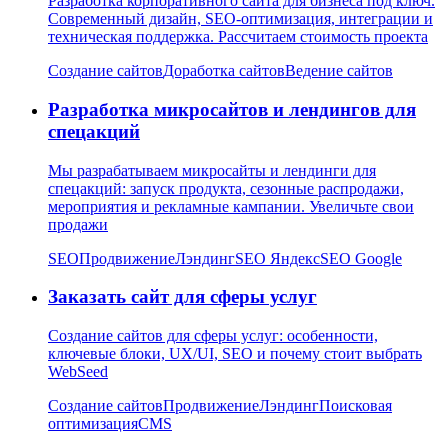
Разработка корпоративного сайта для бизнеса под ключ.
Современный дизайн, SEO-оптимизация, интеграции и
техническая поддержка. Рассчитаем стоимость проекта
Создание сайтов
Доработка сайтов
Ведение сайтов
Разработка микросайтов и лендингов для
спецакций
Мы разрабатываем микросайты и лендинги для
спецакций: запуск продукта, сезонные распродажи,
мероприятия и рекламные кампании. Увеличьте свои
продажи
SEO
Продвижение
Лэндинг
SEO Яндекс
SEO Google
Заказать сайт для сферы услуг
Создание сайтов для сферы услуг: особенности,
ключевые блоки, UX/UI, SEO и почему стоит выбрать
WebSeed
Создание сайтов
Продвижение
Лэндинг
Поисковая
оптимизация
CMS