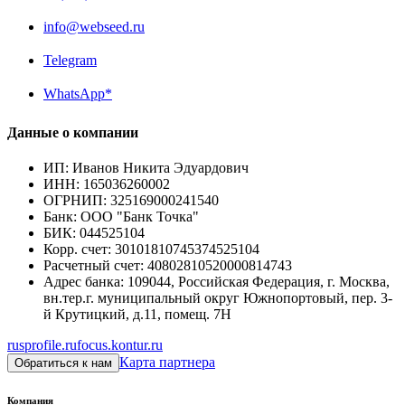
info@webseed.ru
Telegram
WhatsApp*
Данные о компании
ИП
:
Иванов Никита Эдуардович
ИНН
:
165036260002
ОГРНИП
:
325169000241540
Банк
:
ООО "Банк Точка"
БИК
:
044525104
Корр. счет
:
30101810745374525104
Расчетный счет
:
40802810520000814743
Адрес банка
:
109044, Российская Федерация, г. Москва,
вн.тер.г. муниципальный округ Южнопортовый, пер. 3-
й Крутицкий, д.11, помещ. 7Н
rusprofile.ru
focus.kontur.ru
Карта партнера
Обратиться к нам
Компания