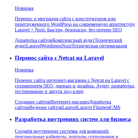
Новинка
Перенос и миграция сайта с конструкторов или
перегруженного WordPress на современную архитектуру
Laravel + Nuxt. Быстро, безопасно, без потери SEO
Доработка сайтов
Комплексный аудит
Технический
аудит
Laravel
Wordpress
Nuxt
Техническая оптимизация
Перенос сайта с Netcat на Laravel
Новинка
Перенос сайта интернет-магазина с Netcat на Laravel с
сохранением SEO, данных и дизайна. Аудит, разработка,
тестирование и запуск под ключ
Создание сайтов
Интернет-магазин
Доработка
сайтов
Ведение сайтов
Laravel
Laravel Filament
CMS
Разработка внутренних систем для бизнеса
Создаём внутренние системы для компаний:
персональные кабинеты, порталы сотрудников и