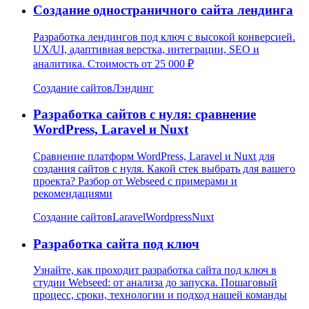
Создание одностраничного сайта лендинга
Разработка лендингов под ключ с высокой конверсией.
UX/UI, адаптивная верстка, интеграции, SEO и
аналитика. Стоимость от 25 000 ₽
Создание сайтов
Лэндинг
Разработка сайтов с нуля: сравнение
WordPress, Laravel и Nuxt
Сравнение платформ WordPress, Laravel и Nuxt для
создания сайтов с нуля. Какой стек выбрать для вашего
проекта? Разбор от Webseed с примерами и
рекомендациями
Создание сайтов
Laravel
Wordpress
Nuxt
Разработка сайта под ключ
Узнайте, как проходит разработка сайта под ключ в
студии Webseed: от анализа до запуска. Пошаговый
процесс, сроки, технологии и подход нашей команды