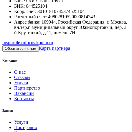
Банк
:
ООО "Банк Точка"
БИК
:
044525104
Корр. счет
:
30101810745374525104
Расчетный счет
:
40802810520000814743
Адрес банка
:
109044, Российская Федерация, г. Москва,
вн.тер.г. муниципальный округ Южнопортовый, пер. 3-
й Крутицкий, д.11, помещ. 7Н
rusprofile.ru
focus.kontur.ru
Карта партнера
Обратиться к нам
Компания
О нас
Отзывы
Услуги
Партнерство
Вакансии
Контакты
Записи
Услуги
Портфолио