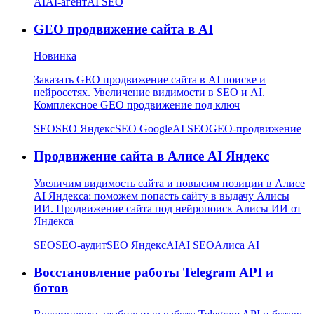
AI
AI-агент
AI SEO
GEO продвижение сайта в AI
Новинка
Заказать GEO продвижение сайта в AI поиске и
нейросетях. Увеличение видимости в SEO и AI.
Комплексное GEO продвижение под ключ
SEO
SEO Яндекс
SEO Google
AI SEO
GEO-продвижение
Продвижение сайта в Алисе AI Яндекс
Увеличим видимость сайта и повысим позиции в Алисе
AI Яндекса: поможем попасть сайту в выдачу Алисы
ИИ. Продвижение сайта под нейропоиск Алисы ИИ от
Яндекса
SEO
SEO-аудит
SEO Яндекс
AI
AI SEO
Алиса AI
Восстановление работы Telegram API и
ботов