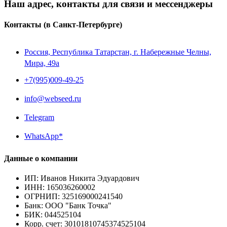
Наш адрес, контакты для связи и мессенджеры
Контакты
(в Санкт-Петербурге)
Россия, Республика Татарстан, г. Набережные Челны,
Мира, 49a
+7(995)009-49-25
info@webseed.ru
Telegram
WhatsApp*
Данные о компании
ИП
:
Иванов Никита Эдуардович
ИНН
:
165036260002
ОГРНИП
:
325169000241540
Банк
:
ООО "Банк Точка"
БИК
:
044525104
Корр. счет
:
30101810745374525104