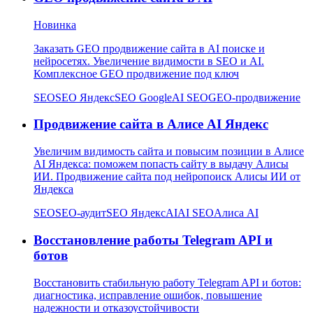
Новинка
Заказать GEO продвижение сайта в AI поиске и
нейросетях. Увеличение видимости в SEO и AI.
Комплексное GEO продвижение под ключ
SEO
SEO Яндекс
SEO Google
AI SEO
GEO-продвижение
Продвижение сайта в Алисе AI Яндекс
Увеличим видимость сайта и повысим позиции в Алисе
AI Яндекса: поможем попасть сайту в выдачу Алисы
ИИ. Продвижение сайта под нейропоиск Алисы ИИ от
Яндекса
SEO
SEO-аудит
SEO Яндекс
AI
AI SEO
Алиса AI
Восстановление работы Telegram API и
ботов
Восстановить стабильную работу Telegram API и ботов:
диагностика, исправление ошибок, повышение
надежности и отказоустойчивости