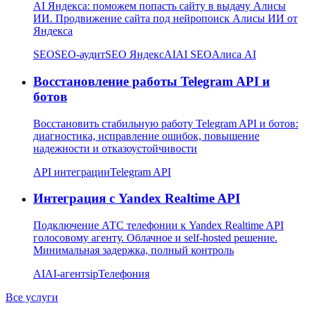
AI Яндекса: поможем попасть сайту в выдачу Алисы
ИИ. Продвижение сайта под нейропоиск Алисы ИИ от
Яндекса
SEO
SEO-аудит
SEO Яндекс
AI
AI SEO
Алиса AI
Восстановление работы Telegram API и
ботов
Восстановить стабильную работу Telegram API и ботов:
диагностика, исправление ошибок, повышение
надежности и отказоустойчивости
API интеграции
Telegram API
Интеграция с Yandex Realtime API
Подключение АТС телефонии к Yandex Realtime API
голосовому агенту. Облачное и self-hosted решение.
Минимальная задержка, полный контроль
AI
AI-агент
sip
Телефония
Все услуги