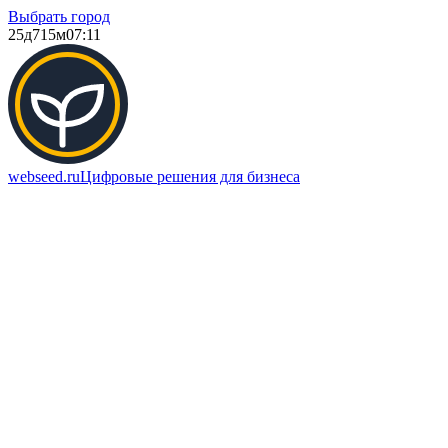
Выбрать город
25д
715м
07:11
webseed.ru
Цифровые решения для бизнеса