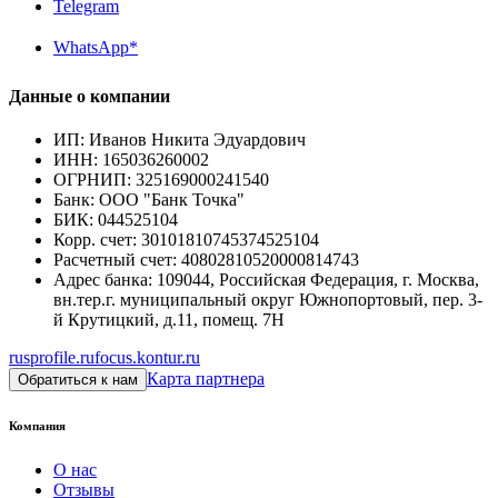
Telegram
WhatsApp*
Данные о компании
ИП
:
Иванов Никита Эдуардович
ИНН
:
165036260002
ОГРНИП
:
325169000241540
Банк
:
ООО "Банк Точка"
БИК
:
044525104
Корр. счет
:
30101810745374525104
Расчетный счет
:
40802810520000814743
Адрес банка
:
109044, Российская Федерация, г. Москва,
вн.тер.г. муниципальный округ Южнопортовый, пер. 3-
й Крутицкий, д.11, помещ. 7Н
rusprofile.ru
focus.kontur.ru
Карта партнера
Обратиться к нам
Компания
О нас
Отзывы