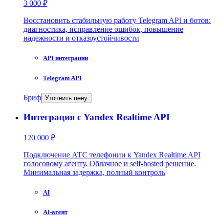
3 000 ₽
Восстановить стабильную работу Telegram API и ботов:
диагностика, исправление ошибок, повышение
надежности и отказоустойчивости
API интеграции
Telegram API
Бриф
Уточнить цену
Интеграция с Yandex Realtime API
120 000 ₽
Подключение АТС телефонии к Yandex Realtime API
голосовому агенту. Облачное и self-hosted решение.
Минимальная задержка, полный контроль
AI
AI-агент